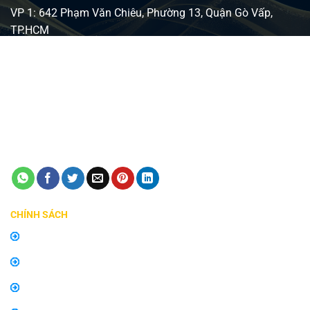
VP 1: 642 Phạm Văn Chiêu, Phường 13, Quận Gò Vấp,
TP.HCM
VP 2: 482 Lê Văn Việt, Phường Tăng Nhơn Phú A, Quận 9,
TP Thủ Đức
Giấy phép ĐKKD số 0315240037 - Sở KH và ĐT TP HCM
cấp ngày 24/08/2018
Điện thoại:
0798747576
Email:
manhinhzestech.vn@gmail.com
CHÍNH SÁCH
Chính sách mua hàng
Chính sách bảo hành, đổi trả
Thông tin về vận chuyển và giao nhận