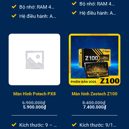
Bộ nhớ: RAM 4GB – ROM 64GB
Bộ nhớ: RAM 4GB – ROM 64GB
Hệ điều hành: Android 10
Hệ điều hành: Android 10
Màn Hình Potech PX8
Màn hình Zestech Z100
6.900.000
₫
8.400.000
₫
Giá
Giá
Giá
Giá
5.900.000
₫
7.400.000
₫
gốc
hiện
gốc
hiện
là:
tại
là:
tại
6.900.000₫.
là:
8.400.000₫.
là:
5.900.000₫.
7.400.000₫.
Kích thước: 9 – 10inch
Kích thước: 9/10.1 inch