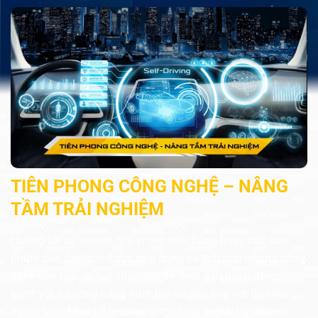
TIÊN PHONG CÔNG NGHỆ – NÂNG
TẦM TRẢI NGHIỆM
Hướng tới sự tiện lợi, thú vị trên mọi hành trình, các sản
phẩm của Zestech được ứng dụng và tích hợp những công
nghệ tiên tiến, trí tuệ nhân tạo để đem đến trải nghiệm
tuyệt vời, có công năng vượt trội và phù hợp với thị hiếu
người Việt. Mang đến cho người dùng xe trải nghiệm