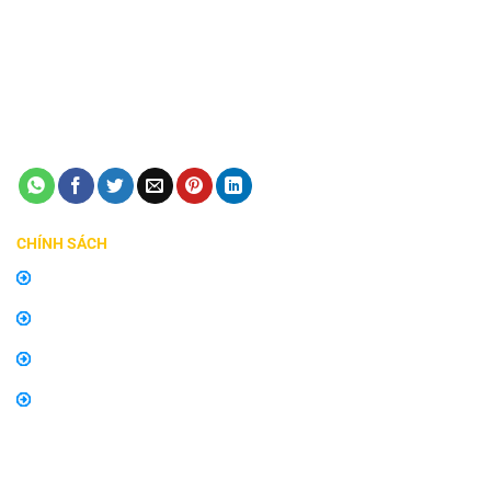
TP Thủ Đức
Giấy phép ĐKKD số 0315240037 - Sở KH và ĐT TP HCM
cấp ngày 24/08/2018
Điện thoại:
0798747576
Email:
manhinhzestech.vn@gmail.com
CHÍNH SÁCH
Chính sách mua hàng
Chính sách bảo hành, đổi trả
Thông tin về vận chuyển và giao nhận
Thông tin về phương thức thanh toán