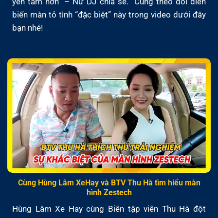
yên tâm hơn” – Nữ DJ chia sẻ. Cùng theo dõi diễn
biến màn tỏ tình “đặc biệt” này trong video dưới đây
bạn nhé!
Cùng Hùng Lâm XeHay và BTV Thu Hà tìm hiểu màn
hình Zestech
Hùng Lâm Xe Hay cùng Biên tập viên Thu Hà đột