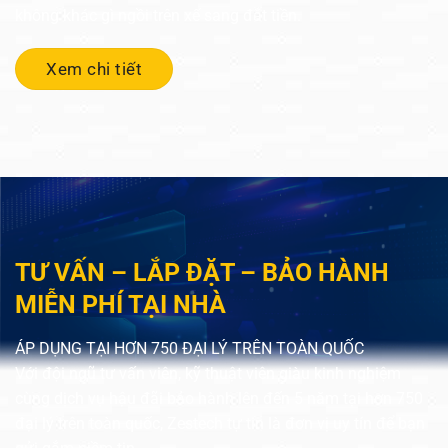
không khác gì ngồi trên xế sang đắt tiền.
Xem chi tiết
TƯ VẤN – LẮP ĐẶT – BẢO HÀNH
MIỄN PHÍ TẠI NHÀ
ÁP DỤNG TẠI HƠN 750 ĐẠI LÝ TRÊN TOÀN QUỐC
Với đội ngũ tư vấn viên, kỹ thuật viên giàu kinh nghiệm
cùng dịch vụ hậu đãi bảo hành lên đến 5 năm tại hơn 750
đại lý trên toàn quốc, Zestech tự tin là đơn vị uy tín để bạn