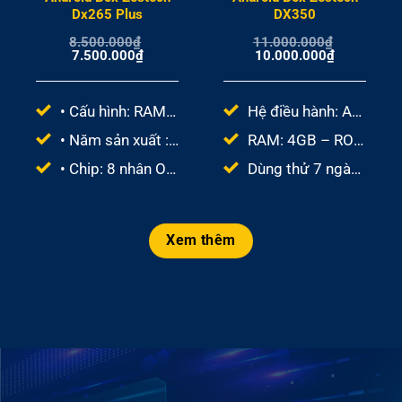
Dx265 Plus
DX350
8.500.000
₫
11.000.000
₫
Giá
Giá
Giá
Giá
7.500.000
₫
10.000.000
₫
gốc
hiện
gốc
hiện
là:
tại
là:
tại
8.500.000₫.
là:
11.000.000₫.
là:
7.500.000₫.
10.000.000
• Cấu hình: RAM 4GB+ROM 64GB
Hệ điều hành: Android 10.0
• Năm sản xuất : 2022
RAM: 4GB – ROM: 64GB
• Chip: 8 nhân OCTA-CORE 1.8GHZ ARM CORTEX A53
Dùng thử 7 ngày miễn phí
Xem thêm