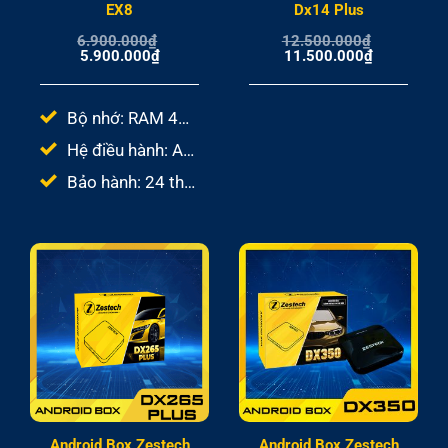
EX8
Dx14 Plus
6.900.000
₫
12.500.000
₫
Giá
Giá
Giá
Giá
5.900.000
₫
11.500.000
₫
gốc
hiện
gốc
hiện
là:
tại
là:
tại
6.900.000₫.
là:
12.500.000₫.
là:
5.900.000₫.
11.500.000
Bộ nhớ: RAM 4GB – ROM 64GB
Hệ điều hành: Android 13
Bảo hành: 24 tháng
Android Box Zestech
Android Box Zestech