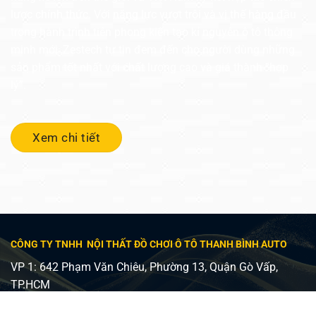
lược chính thức. Với năng lực vượt trội và vị thế hàng đầu
trong hành trình tiên phong kiến tạo kỉ nguyên ô tô thông
minh mới, Zestech tự tin đem đến cho người dùng những
sản phẩm tốt nhất với chất lượng cao và giá thành “hợp
lý”.
Xem chi tiết
CÔNG TY TNHH NỘI THẤT ĐỒ CHƠI Ô TÔ THANH BÌNH AUTO
VP 1: 642 Phạm Văn Chiêu, Phường 13, Quận Gò Vấp,
TP.HCM
VP 2: 482 Lê Văn Việt, Phường Tăng Nhơn Phú A, Quận 9,