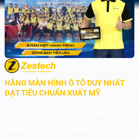
HÃNG MÀN HÌNH Ô TÔ DUY NHẤT
ĐẠT TIÊU CHUẨN XUẤT MỸ
Zestech cung cấp trên 1 triệu sản phẩm màn hình ô tô, là
thương hiệu tiên phong có màn hình đạt đủ tiêu chuẩn
xuất Mỹ với độ bảo hành lên đến 5 năm tại Việt Nam. Bên
cạnh đó, Zestech còn là hãng
màn hình ô tô
được các
hãng xe lớn trên thế giới và Việt Nam ký kết hợp tác chiến