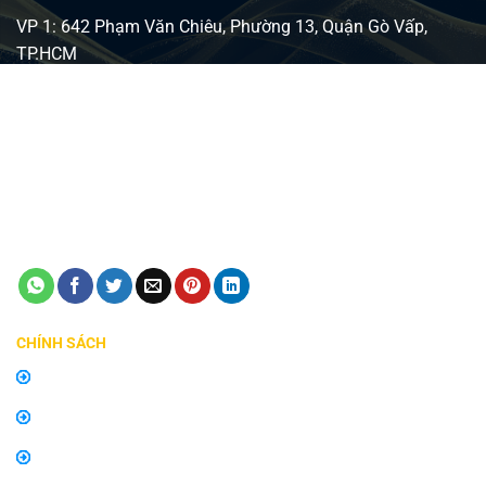
VP 1: 642 Phạm Văn Chiêu, Phường 13, Quận Gò Vấp,
TP.HCM
VP 2: 482 Lê Văn Việt, Phường Tăng Nhơn Phú A, Quận 9,
TP Thủ Đức
Giấy phép ĐKKD số 0315240037 - Sở KH và ĐT TP HCM
cấp ngày 24/08/2018
Điện thoại:
0798747576
Email:
manhinhzestech.vn@gmail.com
CHÍNH SÁCH
Chính sách mua hàng
Chính sách bảo hành, đổi trả
Thông tin về vận chuyển và giao nhận