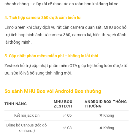
nhanh chóng – giúp tài xế thao tác an toàn hơn khi đang lái xe.
4. Tích hợp camera 360 độ & cảm biến lùi
Limo Green khi chạy dịch vụ rất cần camera quan sát. MHU Box hỗ
trợ tích hợp hình ảnh từ camera 360, camera lùi, hiển thị vạch đánh
lái thông minh.
5. Cập nhật phần mềm miễn phí – không lo lỗi thời
Zestech hỗ trợ cập nhật phần mềm OTA giúp hệ thống luôn được tối
ưu, sửa lỗi và bổ sung tính năng mới.
So sánh MHU Box với Android Box thường
MHU BOX
ANDROID BOX THÔNG
TÍNH NĂNG
ZESTECH
THƯỜNG
Kết nối jack zin
✅ Có
❌ Không
Đồng bộ Canbus (tốc độ,
✅ Có
❌ Không
xi-nhan…)