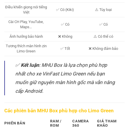
Điều khiển giọng nói tiếng
✅ Có (Kiki)
⚠️ Tùy loại
Việt
Cài CH Play, YouTube,
✅ Có
✅ Có
Maps…
Ảnh hưởng bảo hành
❌ Không
⚠️ Có thể có
Tương thích màn hình zin
✅ Tốt
❌ Không đảm bảo
Limo Green
✅
Kết luận
: MHU Box là lựa chọn phù hợp
nhất cho xe VinFast Limo Green nếu bạn
muốn giữ nguyên màn hình gốc mà vẫn nâng
cấp Android.
Các phiên bản MHU Box phù hợp cho Limo Green
RAM /
CAMERA
GIÁ THAM
PHIÊN BẢN
ROM
360
KHẢO