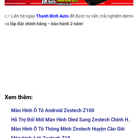
👉 Liên hệ ngay
Thanh Bình Auto
để được tư vấn, trải nghiệm demo
và
lắp đặt chính hãng – bảo hành 2 năm
!
MHU Box Zestech cho VinFast Limo Green MHU Box Zestech cho
VinFast Limo Green MHU Box Zestech cho VinFast Limo Green
MHU Box Zestech cho VinFast Limo Green
MHU Box Zestech cho VinFast Limo Green MHU Box Zestech cho
VinFast Limo Green MHU Box Zestech cho VinFast Limo Green
MHU Box Zestech cho VinFast Limo Green
Xem thêm:
Màn Hình Ô Tô Android Zestech Z100
Hỗ Trợ Đổi Mới Màn Hình Oled Sang Zestech Chính Hãng
Màn Hình Ô Tô Thông Minh Zestech Huyện Cần Giờ