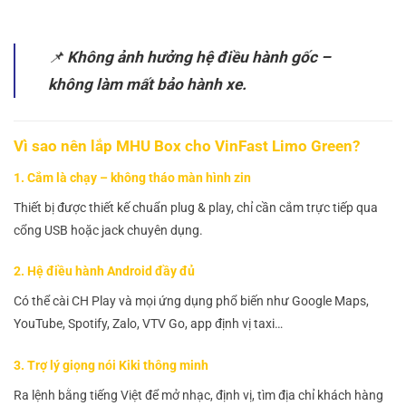
📌
Không ảnh hưởng hệ điều hành gốc –
không làm mất bảo hành xe.
Vì sao nên lắp MHU Box cho VinFast Limo Green?
1. Cắm là chạy – không tháo màn hình zin
Thiết bị được thiết kế chuẩn plug & play, chỉ cần cắm trực tiếp qua
cổng USB hoặc jack chuyên dụng.
2. Hệ điều hành Android đầy đủ
Có thể cài CH Play và mọi ứng dụng phổ biến như Google Maps,
YouTube, Spotify, Zalo, VTV Go, app định vị taxi…
3. Trợ lý giọng nói Kiki thông minh
Ra lệnh bằng tiếng Việt để mở nhạc, định vị, tìm địa chỉ khách hàng