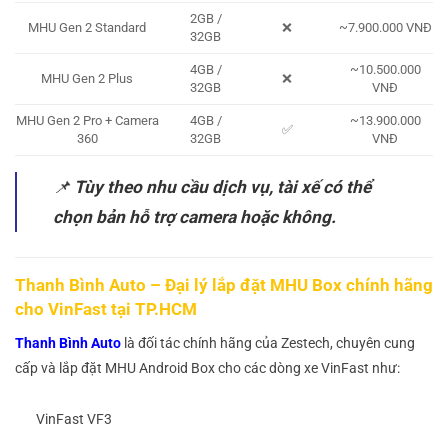
2GB /
MHU Gen 2 Standard
❌
~7.900.000 VNĐ
32GB
4GB /
~10.500.000
MHU Gen 2 Plus
❌
32GB
VNĐ
MHU Gen 2 Pro + Camera
4GB /
~13.900.000
✅
360
32GB
VNĐ
📌
Tùy theo nhu cầu dịch vụ, tài xế có thể
chọn bản hỗ trợ camera hoặc không.
Thanh Bình Auto – Đại lý lắp đặt MHU Box chính hãng
cho VinFast tại TP.HCM
Thanh Bình Auto
là đối tác chính hãng của Zestech, chuyên cung
cấp và lắp đặt MHU Android Box cho các dòng xe VinFast như:
VinFast VF3