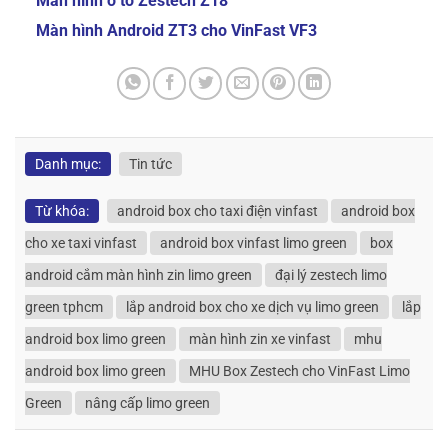
Màn hình ô tô Zestech Z18
Màn hình Android ZT3 cho VinFast VF3
Danh mục:
Tin tức
Từ khóa:
android box cho taxi điện vinfast
android box
cho xe taxi vinfast
android box vinfast limo green
box
android cắm màn hình zin limo green
đại lý zestech limo
green tphcm
lắp android box cho xe dịch vụ limo green
lắp
android box limo green
màn hình zin xe vinfast
mhu
android box limo green
MHU Box Zestech cho VinFast Limo
Green
nâng cấp limo green