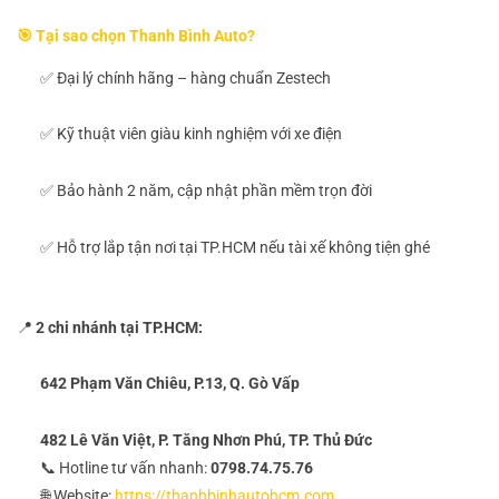
🎯 Tại sao chọn Thanh Bình Auto?
✅ Đại lý chính hãng – hàng chuẩn Zestech
✅ Kỹ thuật viên giàu kinh nghiệm với xe điện
✅ Bảo hành 2 năm, cập nhật phần mềm trọn đời
✅ Hỗ trợ lắp tận nơi tại TP.HCM nếu tài xế không tiện ghé
📍
2 chi nhánh tại TP.HCM:
642 Phạm Văn Chiêu, P.13, Q. Gò Vấp
482 Lê Văn Việt, P. Tăng Nhơn Phú, TP. Thủ Đức
📞 Hotline tư vấn nhanh:
0798.74.75.76
🌐 Website:
https://thanhbinhautohcm.com