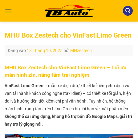
Bỏ
qua
nội
dung
MHU Box Zestech cho VinFast Limo Green
Đăng vào
18 Tháng 10, 2025
bởi
MHzestech
MHU Box Zestech cho VinFast Limo Green – Tối ưu
màn hình zin, nâng tầm trải nghiệm
VinFast Limo Green
– mẫu xe điện được thiết kế riêng cho dịch vụ
vận tải hành khách công nghệ (taxi điện) – có thiết kế tối giản, hiện
đại và hướng đến tiết kiệm chi phí vận hành. Tuy nhiên, hệ thống
màn hình trung tâm trên Limo Green bị giới hạn về mặt phần mềm:
không thể cài ứng dụng, không hỗ trợ bản đồ Google Maps, giải trí
hay trợ lý giọng nói.