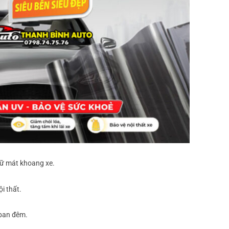
giữ mát khoang xe.
i thất.
 ban đêm.