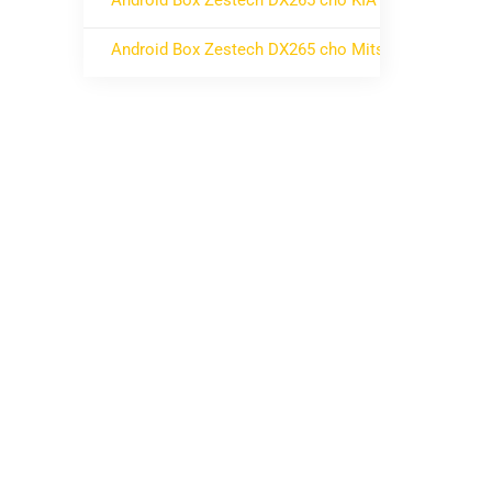
Android Box Zestech DX265 cho KIA
ở Android Box Zestech DX265 cho KIA
Không có bình luận
Android Box Zestech DX265 cho Mitsubishi
ở Android Box Zestech DX265 cho Mitsubishi
Không có bình luận