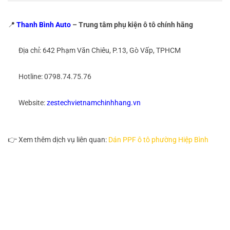
📍
Thanh Bình Auto
– Trung tâm phụ kiện ô tô chính hãng
Địa chỉ: 642 Phạm Văn Chiêu, P.13, Gò Vấp, TPHCM
Hotline: 0798.74.75.76
Website:
zestechvietnamchinhhang.vn
👉 Xem thêm dịch vụ liên quan:
Dán PPF ô tô phường Hiệp Bình
Dán Phim PPF Xe Ô Tô Phường Bàn Cờ Dán Phim PPF Xe Ô Tô
Phường Bàn Cờ
Dán Phim PPF Xe Ô Tô Phường Bàn Cờ Dán Phim PPF Xe Ô Tô
Phường Bàn Cờ