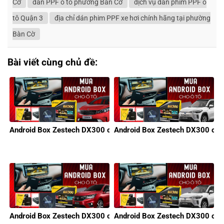
Cờ
dán PPF ô tô phường Bàn Cờ
dịch vụ dán phim PPF ô
tô Quận 3
địa chỉ dán phim PPF xe hơi chính hãng tại phường
Bàn Cờ
Bài viết cùng chủ đề:
Android Box Zestech DX300 cho xe KIA
Android Box Zestech DX300 cho 
Android Box Zestech DX300 cho xe Honda
Android Box Zestech DX300 cho