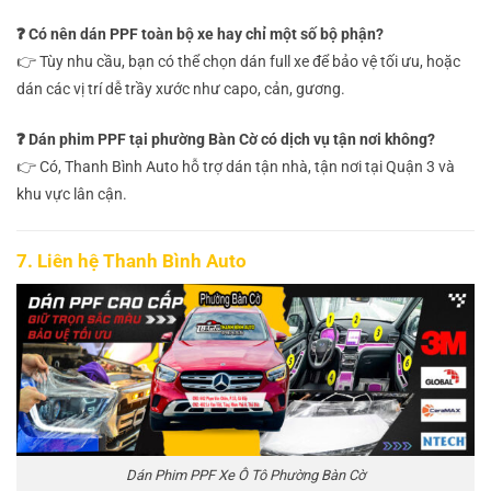
❓ Có nên dán PPF toàn bộ xe hay chỉ một số bộ phận?
👉 Tùy nhu cầu, bạn có thể chọn dán full xe để bảo vệ tối ưu, hoặc
dán các vị trí dễ trầy xước như capo, cản, gương.
❓ Dán phim PPF tại phường Bàn Cờ có dịch vụ tận nơi không?
👉 Có, Thanh Bình Auto hỗ trợ dán tận nhà, tận nơi tại Quận 3 và
khu vực lân cận.
7. Liên hệ Thanh Bình Auto
Dán Phim PPF Xe Ô Tô Phường Bàn Cờ