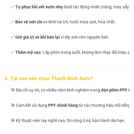
✅
Tự phục hồi vết xước nhẹ
dưới tác động nhiệt (nắng, máy sấy).
✅
Bảo vệ sơn zin
xe khỏi tia UV, nước mưa axit, hóa chất.
✅
Giữ giá trị xe khi bán lại
vì lớp sơn còn nguyên bản.
✅
Thẩm mỹ cao
: Lớp phim trong suốt, không làm thay đổi màu sơn
3. Tại sao nên chọn Thanh Bình Auto?
🎯 Địa chỉ uy tín, có nhiều năm kinh nghiệm trong
dán phim PPF ô 
🎯 Cam kết sử dụng
PPF chính hãng
từ các thương hiệu nổi tiếng: 
🎯 Kỹ thuật viên tay nghề cao, thi công tỉ mỉ, bảo hành dài hạn.