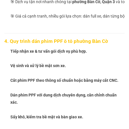
🎯 Dịch vụ tận nơi nhanh chóng tại
phường Bàn Cờ, Quận 3
và toà
🎯 Giá cả cạnh tranh, nhiều gói lựa chọn: dán full xe, dán từng bộ 
4. Quy trình dán phim PPF ô tô phường Bàn Cờ
Tiếp nhận xe & tư vấn gói dịch vụ phù hợp.
Vệ sinh và xử lý bề mặt sơn xe.
Cắt phim PPF theo thông số chuẩn hoặc bằng máy cắt CNC.
Dán phim PPF với dung dịch chuyên dụng, căn chỉnh chuẩn
xác.
Sấy khô, kiểm tra bề mặt và bàn giao xe.