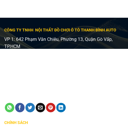
CÔNG TY TNHH NỘI THẤT ĐỒ CHƠI Ô TÔ THANH BÌNH AUTO
VP 1: 642 Phạm Văn Chiêu, Phường 13, Quận Gò Vấp,
TP.HCM
VP 2: 482 Lê Văn Việt, Phường Tăng Nhơn Phú A, Quận 9,
TP Thủ Đức
Giấy phép ĐKKD số 0315240037 - Sở KH và ĐT TP HCM
cấp ngày 24/08/2018
Điện thoại:
0798747576
Email:
manhinhzestech.vn@gmail.com
CHÍNH SÁCH