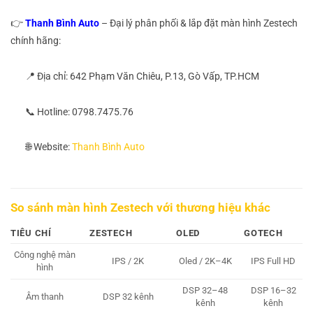
👉
Thanh Bình Auto
– Đại lý phân phối & lắp đặt màn hình Zestech
chính hãng:
📍 Địa chỉ: 642 Phạm Văn Chiêu, P.13, Gò Vấp, TP.HCM
📞 Hotline: 0798.7475.76
🌐 Website:
Thanh Bình Auto
So sánh màn hình Zestech với thương hiệu khác
TIÊU CHÍ
ZESTECH
OLED
GOTECH
Công nghệ màn
IPS / 2K
Oled / 2K–4K
IPS Full HD
hình
DSP 32–48
DSP 16–32
Âm thanh
DSP 32 kênh
kênh
kênh