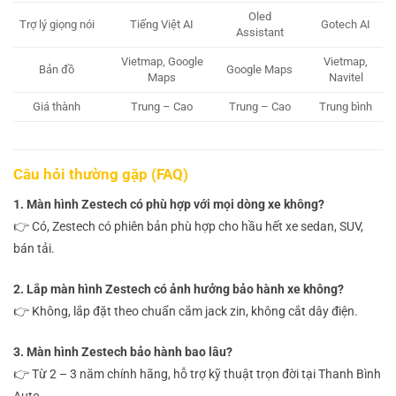
Oled
Trợ lý giọng nói
Tiếng Việt AI
Gotech AI
Assistant
Vietmap, Google
Vietmap,
Bản đồ
Google Maps
Maps
Navitel
Giá thành
Trung – Cao
Trung – Cao
Trung bình
Câu hỏi thường gặp (FAQ)
1. Màn hình Zestech có phù hợp với mọi dòng xe không?
👉 Có, Zestech có phiên bản phù hợp cho hầu hết xe sedan, SUV,
bán tải.
2. Lắp màn hình Zestech có ảnh hưởng bảo hành xe không?
👉 Không, lắp đặt theo chuẩn cắm jack zin, không cắt dây điện.
3. Màn hình Zestech bảo hành bao lâu?
👉 Từ 2 – 3 năm chính hãng, hỗ trợ kỹ thuật trọn đời tại Thanh Bình