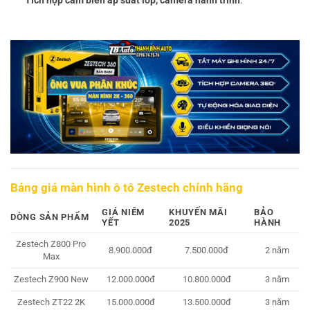
Tích hợp cảm biến áp suất lốp, camera hành trình
.
Bảng giá màn hình ô tô Zestech chính hãng
GIÁ NIÊM
KHUYẾN MÃI
BẢO
DÒNG SẢN PHẨM
YẾT
2025
HÀNH
Zestech Z800 Pro
8.900.000đ
7.500.000đ
2 năm
Max
Zestech Z900 New
12.000.000đ
10.800.000đ
3 năm
Zestech ZT22 2K
15.000.000đ
13.500.000đ
3 năm