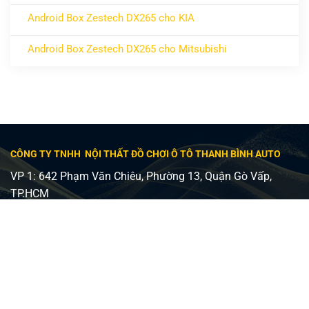
Không có bình luận
Android Box Zestech DX265 cho KIA
ở Android Box Zestech DX265 cho KIA
Không có bình luận
Android Box Zestech DX265 cho Mitsubishi
ở Android Box Zestech DX265 cho Mitsubishi
Không có bình luận
CÔNG TY TNHH NỘI THẤT ĐỒ CHƠI Ô TÔ THANH BÌNH AUTO
VP 1: 642 Phạm Văn Chiêu, Phường 13, Quận Gò Vấp,
TP.HCM
VP 2: 482 Lê Văn Việt, Phường Tăng Nhơn Phú A, Quận 9,
TP Thủ Đức
Giấy phép ĐKKD số 0315240037 - Sở KH và ĐT TP HCM
cấp ngày 24/08/2018
Điện thoại:
0798747576
Email:
manhinhzestech.vn@gmail.com