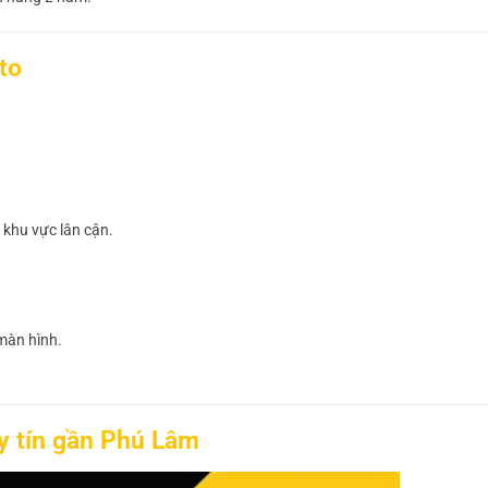
to
khu vực lân cận.
màn hình.
uy tín gần Phú Lâm