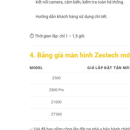
Kết nối camera, cảm biến, kiểm tra toàn hệ thống.
Hướng dẫn khách hàng sử dụng chi tiết.
⏱️ Thời gian lắp: chỉ 1 – 1,5 giờ.
4. Bảng giá màn hình Zestech mớ
MODEL
GIÁ LẮP ĐẶT TẬN NƠI
Z500
Z800 Pro
Z1000
ZT360
✅ Giá đã bao gồm công lắp đặt tại nhà + bảo hành chín