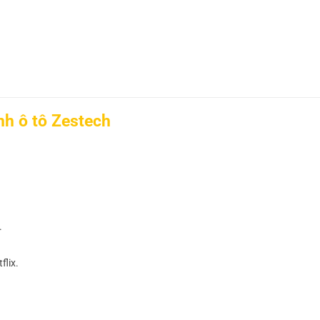
nh ô tô Zestech
.
flix.