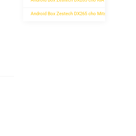
Android Box Zestech DX265 cho KIA
ở Android Box Zestech DX265 cho KIA
Không có bình luận
Android Box Zestech DX265 cho Mitsubishi
ở Android Box Zestech DX265 cho Mitsubishi
Không có bình luận