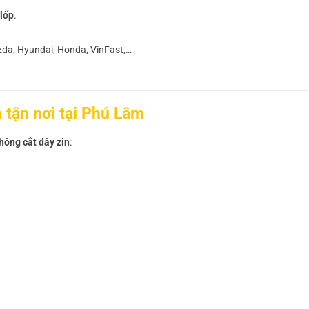
 lốp
.
azda, Hyundai, Honda, VinFast,…
 tận nơi tại Phú Lâm
hông cắt dây zin
: