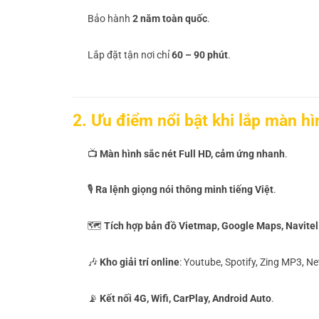
Bảo hành
2 năm toàn quốc
.
Lắp đặt tận nơi chỉ
60 – 90 phút
.
2. Ưu điểm nổi bật khi lắp màn hì
📺
Màn hình sắc nét Full HD, cảm ứng nhanh
.
🎙️
Ra lệnh giọng nói thông minh tiếng Việt
.
🗺️
Tích hợp bản đồ Vietmap, Google Maps, Navitel
🎶
Kho giải trí online
: Youtube, Spotify, Zing MP3, Net
📡
Kết nối 4G, Wifi, CarPlay, Android Auto
.