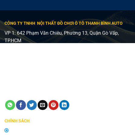
CÔNG TY TNHH NỘI THẤT ĐỒ CHƠI Ô TÔ THANH BÌNH AUTO
VP 1: 642 Phạm Văn Chiêu, Phường 13, Quận Gò Vấp,
TP.HCM
VP 2: 482 Lê Văn Việt, Phường Tăng Nhơn Phú A, Quận 9,
TP Thủ Đức
Giấy phép ĐKKD số 0315240037 - Sở KH và ĐT TP HCM
cấp ngày 24/08/2018
Điện thoại:
0798747576
Email:
manhinhzestech.vn@gmail.com
CHÍNH SÁCH
Chính sách mua hàng