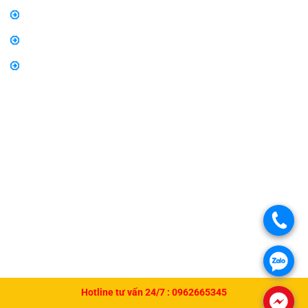
Chính sách bảo hành, đổi trả
Thông tin về vận chuyển và giao nhận
Thông tin về phương thức thanh toán
.
.
Hotline tư vấn 24/7 :
0962665345
.