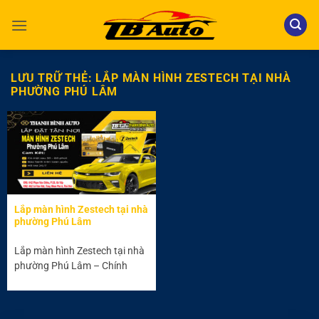
Bỏ
qua
nội
dung
LƯU TRỮ THẺ:
LẮP MÀN HÌNH ZESTECH TẠI NHÀ
PHƯỜNG PHÚ LÂM
Lắp màn hình Zestech tại nhà
phường Phú Lâm
Lắp màn hình Zestech tại nhà
phường Phú Lâm – Chính
hãng 📑 Mục lục...