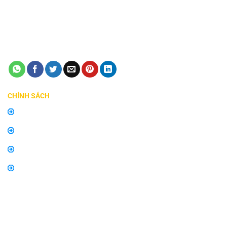
cấp ngày 24/08/2018
Điện thoại:
0798747576
Email:
manhinhzestech.vn@gmail.com
CHÍNH SÁCH
Chính sách mua hàng
Chính sách bảo hành, đổi trả
Thông tin về vận chuyển và giao nhận
Thông tin về phương thức thanh toán