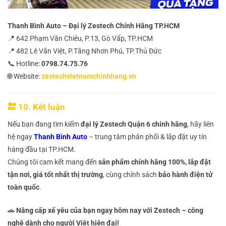
Thanh Bình Auto – Đại lý Zestech Chính Hãng TP.HCM
📍 642 Phạm Văn Chiêu, P.13, Gò Vấp, TP.HCM
📍 482 Lê Văn Việt, P.Tăng Nhơn Phú, TP.Thủ Đức
📞 Hotline:
0798.74.75.76
🌐 Website:
zestechvietnamchinhhang.vn
🔚 10. Kết luận
Nếu bạn đang tìm kiếm
đại lý Zestech Quận 6 chính hãng
, hãy liên
hệ ngay
Thanh Bình Auto
– trung tâm phân phối & lắp đặt uy tín
hàng đầu tại TP.HCM.
Chúng tôi cam kết mang đến
sản phẩm chính hãng 100%, lắp đặt
tận nơi, giá tốt nhất thị trường
, cùng chính sách
bảo hành điện tử
toàn quốc
.
🚗
Nâng cấp xế yêu của bạn ngay hôm nay với Zestech – công
nghệ dành cho người Việt hiện đại!