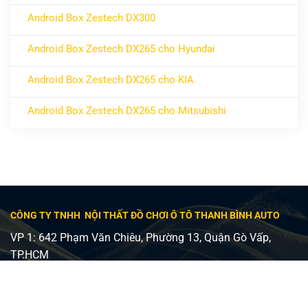
Không có bình luận
Android Box Zestech DX300
ở Android Box Zestech DX300
Không có bình luận
Android Box Zestech DX265 cho Hyundai
ở Android Box Zestech DX265 cho Hyundai
Không có bình luận
Android Box Zestech DX265 cho KIA
ở Android Box Zestech DX265 cho KIA
Không có bình luận
Android Box Zestech DX265 cho Mitsubishi
ở Android Box Zestech DX265 cho Mitsubishi
Không có bình luận
CÔNG TY TNHH NỘI THẤT ĐỒ CHƠI Ô TÔ THANH BÌNH AUTO
VP 1: 642 Phạm Văn Chiêu, Phường 13, Quận Gò Vấp,
TP.HCM
VP 2: 482 Lê Văn Việt, Phường Tăng Nhơn Phú A, Quận 9,
TP Thủ Đức
Giấy phép ĐKKD số 0315240037 - Sở KH và ĐT TP HCM