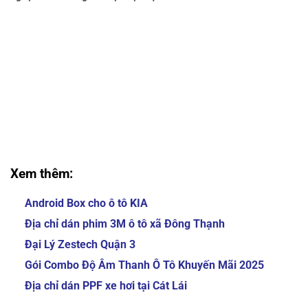
Zestech Quận 6 Chính Hãng Zestech Quận 6 Chính
Hãng Zestech Quận 6 Chính Hãng Zestech Quận 6
Chính Hãng Zestech Quận 6 Chính Hãng Zestech
Quận 6 Chính Hãng
Zestech Quận 6 Chính Hãng Zestech Quận 6 Chính
Hãng Zestech Quận 6 Chính Hãng Zestech Quận 6
Chính Hãng Zestech Quận 6 Chính Hãng Zestech
Quận 6 Chính Hãng
Xem thêm:
Android Box cho ô tô KIA
Địa chỉ dán phim 3M ô tô xã Đông Thạnh
Đại Lý Zestech Quận 3
Gói Combo Độ Âm Thanh Ô Tô Khuyến Mãi 2025
Địa chỉ dán PPF xe hơi tại Cát Lái