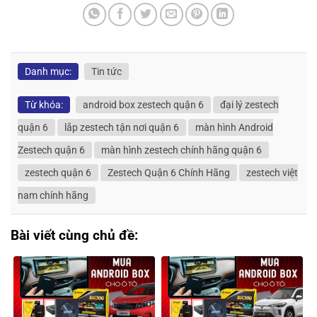
Danh mục:
Tin tức
Từ khóa:
android box zestech quận 6
đại lý zestech
quận 6
lắp zestech tận nơi quận 6
màn hình Android
Zestech quận 6
màn hình zestech chính hãng quận 6
zestech quận 6
Zestech Quận 6 Chính Hãng
zestech việt
nam chính hãng
Bài viết cùng chủ đề: