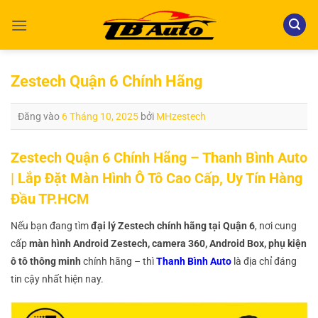
Bỏ
qua
nội
dung
Zestech Quận 6 Chính Hãng
Đăng vào
6 Tháng 10, 2025
bởi
MHzestech
Zestech Quận 6 Chính Hãng – Thanh Bình Auto
| Lắp Đặt Màn Hình Ô Tô Cao Cấp, Uy Tín Hàng
Đầu TP.HCM
Nếu bạn đang tìm
đại lý Zestech chính hãng tại Quận 6
, nơi cung
cấp
màn hình Android Zestech, camera 360, Android Box, phụ kiện
ô tô thông minh
chính hãng – thì
Thanh Bình Auto
là địa chỉ đáng
tin cậy nhất hiện nay.