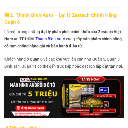
🏪 2. Thanh Bình Auto – Đại lý Zestech Chính Hãng
Quận 6
Là một trong những
đại lý phân phối chính thức của Zestech Việt
Nam tại TP.HCM
,
Thanh Bình Auto
cung cấp
sản phẩm chính hãng,
có tem chống hàng giả và bảo hành điện tử
.
Khách hàng ở
Quận 6
và các khu vực lân cận như Quận 5, Quận 8,
Bình Tân, Quận 11 có thể đến trực tiếp hoặc đặt lịch
lắp đặt tận nơi
.
📍 Thông tin liên hệ: