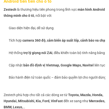
Android tiên tiến cho ô tô
Zestech
là thương hiệu tiên phong trong lĩnh vực
màn hình Android
thông minh cho ô tô
, nổi bật với:
Giao diện hiện đại, dễ sử dụng.
Tích hợp
camera 360 độ, cảm biến áp suất lốp, cảnh báo va chạm
.
Hệ thống
trợ lý giọng nói ZAI
, điều khiển toàn bộ tính năng bằng tiế
Cập nhật
bản đồ định vị Vietmap, Google Maps, Navitel
liên tục.
Bảo hành điện tử toàn quốc – đảm bảo quyền lợi cho người dùng.
Zestech phù hợp cho tất cả các dòng xe từ
Toyota, Mazda, Honda,
Hyundai, Mitsubishi, Kia, Ford, VinFast
đến xe sang như
Mercedes,
BMW, Lexus
,…