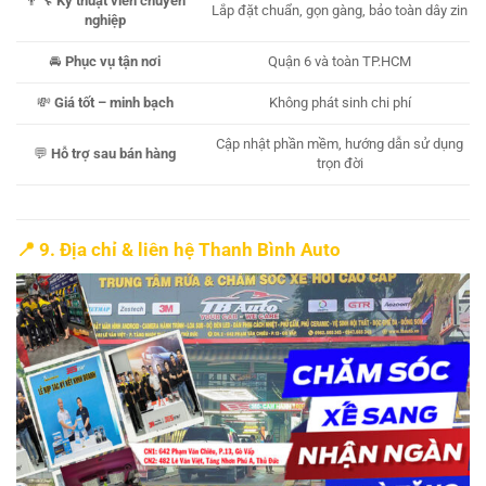
👨‍🔧
Kỹ thuật viên chuyên
Lắp đặt chuẩn, gọn gàng, bảo toàn dây zin
nghiệp
🚘
Phục vụ tận nơi
Quận 6 và toàn TP.HCM
💸
Giá tốt – minh bạch
Không phát sinh chi phí
Cập nhật phần mềm, hướng dẫn sử dụng
💬
Hỗ trợ sau bán hàng
trọn đời
📍 9. Địa chỉ & liên hệ Thanh Bình Auto