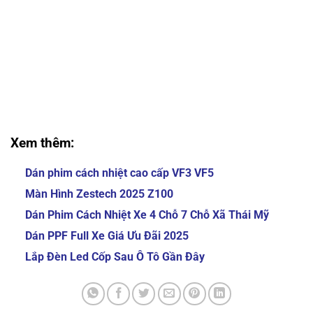
So sánh màn hình Zestech và Oled cho ô tô So sánh
màn hình Zestech và Oled cho ô tô
So sánh màn hình Zestech và Oled cho ô tô So sánh
màn hình Zestech và Oled cho ô tô
So sánh màn hình Zestech và Oled cho ô tô So sánh
màn hình Zestech và Oled cho ô tô
Xem thêm:
Dán phim cách nhiệt cao cấp VF3 VF5
Màn Hình Zestech 2025 Z100
Dán Phim Cách Nhiệt Xe 4 Chỗ 7 Chỗ Xã Thái Mỹ
Dán PPF Full Xe Giá Ưu Đãi 2025
Lắp Đèn Led Cốp Sau Ô Tô Gần Đây