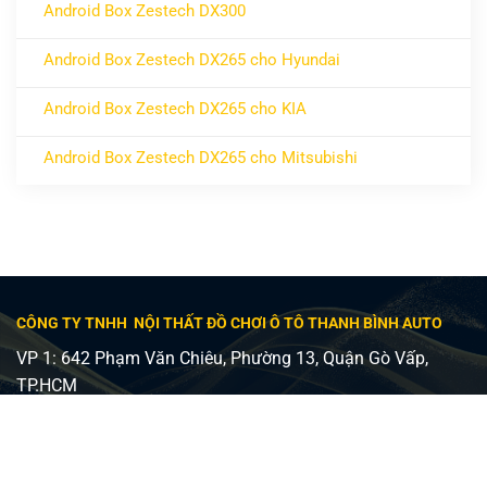
Android Box Zestech DX300
ở Android Box Zestech DX300
Không có bình luận
Android Box Zestech DX265 cho Hyundai
ở Android Box Zestech DX265 cho Hyundai
Không có bình luận
Android Box Zestech DX265 cho KIA
ở Android Box Zestech DX265 cho KIA
Không có bình luận
Android Box Zestech DX265 cho Mitsubishi
ở Android Box Zestech DX265 cho Mitsubishi
Không có bình luận
CÔNG TY TNHH NỘI THẤT ĐỒ CHƠI Ô TÔ THANH BÌNH AUTO
VP 1: 642 Phạm Văn Chiêu, Phường 13, Quận Gò Vấp,
TP.HCM
VP 2: 482 Lê Văn Việt, Phường Tăng Nhơn Phú A, Quận 9,
TP Thủ Đức
Giấy phép ĐKKD số 0315240037 - Sở KH và ĐT TP HCM