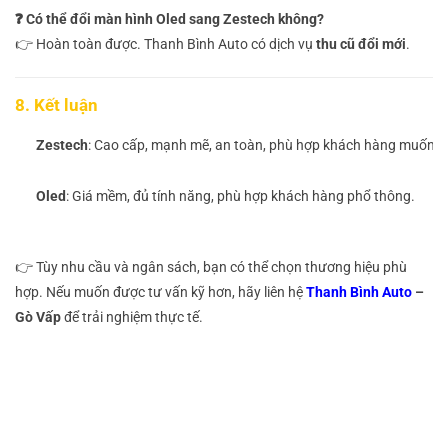
❓ Có thể đổi màn hình Oled sang Zestech không?
👉 Hoàn toàn được. Thanh Bình Auto có dịch vụ
thu cũ đổi mới
.
8. Kết luận
Zestech
: Cao cấp, mạnh mẽ, an toàn, phù hợp khách hàng muốn tr
Oled
: Giá mềm, đủ tính năng, phù hợp khách hàng phổ thông.
👉 Tùy nhu cầu và ngân sách, bạn có thể chọn thương hiệu phù
hợp. Nếu muốn được tư vấn kỹ hơn, hãy liên hệ
Thanh Bình Auto
–
Gò Vấp
để trải nghiệm thực tế.
So sánh màn hình Zestech và Oled cho ô tô So sánh
màn hình Zestech và Oled cho ô tô
So sánh màn hình Zestech và Oled cho ô tô So sánh
màn hình Zestech và Oled cho ô tô