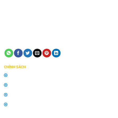
VP 2: 482 Lê Văn Việt, Phường Tăng Nhơn Phú A, Quận 9,
TP Thủ Đức
Giấy phép ĐKKD số 0315240037 - Sở KH và ĐT TP HCM
cấp ngày 24/08/2018
Điện thoại:
0798747576
Email:
manhinhzestech.vn@gmail.com
CHÍNH SÁCH
Chính sách mua hàng
Chính sách bảo hành, đổi trả
Thông tin về vận chuyển và giao nhận
Thông tin về phương thức thanh toán