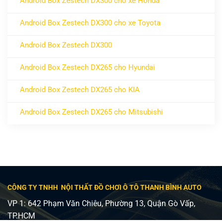
Android Box Zestech DX300 cho xe Honda
ở Android Box Zestech DX300 cho xe Honda
Không có bình luận
Android Box Zestech DX300 cho xe Toyota
ở Android Box Zestech DX300 cho xe Toyota
Không có bình luận
Android Box Zestech DX300
ở Android Box Zestech DX300
Không có bình luận
Android Box Zestech DX265 cho Hyundai
ở Android Box Zestech DX265 cho Hyundai
Không có bình luận
Android Box Zestech DX265 cho KIA
ở Android Box Zestech DX265 cho KIA
Không có bình luận
Android Box Zestech DX265 cho Mitsubishi
ở Android Box Zestech DX265 cho Mitsubishi
Không có bình luận
CÔNG TY TNHH NỘI THẤT ĐỒ CHƠI Ô TÔ THANH BÌNH AUTO
VP 1: 642 Phạm Văn Chiêu, Phường 13, Quận Gò Vấp,
TP.HCM