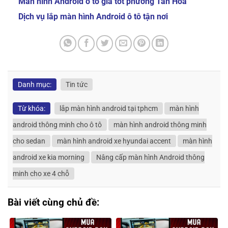
Màn hình Android ô tô giá tốt phường Tân Hòa
Dịch vụ lắp màn hình Android ô tô tận nơi
Danh mục:
Tin tức
Từ khóa:
lắp màn hình android tại tphcm
màn hình
android thông minh cho ô tô
màn hình android thông minh
cho sedan
màn hình android xe hyundai accent
màn hình
android xe kia morning
Nâng cấp màn hình Android thông
minh cho xe 4 chỗ
Bài viết cùng chủ đề: