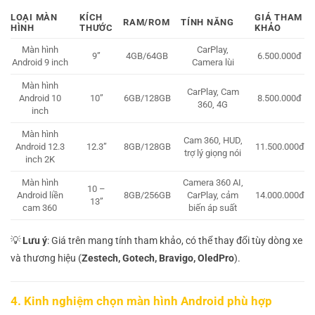
LOẠI MÀN
KÍCH
GIÁ THAM
RAM/ROM
TÍNH NĂNG
HÌNH
THƯỚC
KHẢO
Màn hình
CarPlay,
9”
4GB/64GB
6.500.000đ
Android 9 inch
Camera lùi
Màn hình
CarPlay, Cam
Android 10
10”
6GB/128GB
8.500.000đ
360, 4G
inch
Màn hình
Cam 360, HUD,
Android 12.3
12.3”
8GB/128GB
11.500.000đ
trợ lý giọng nói
inch 2K
Màn hình
Camera 360 AI,
10 –
Android liền
8GB/256GB
CarPlay, cảm
14.000.000đ
13”
cam 360
biến áp suất
💡
Lưu ý
: Giá trên mang tính tham khảo, có thể thay đổi tùy dòng xe
và thương hiệu (
Zestech, Gotech, Bravigo, OledPro
).
4. Kinh nghiệm chọn màn hình Android phù hợp