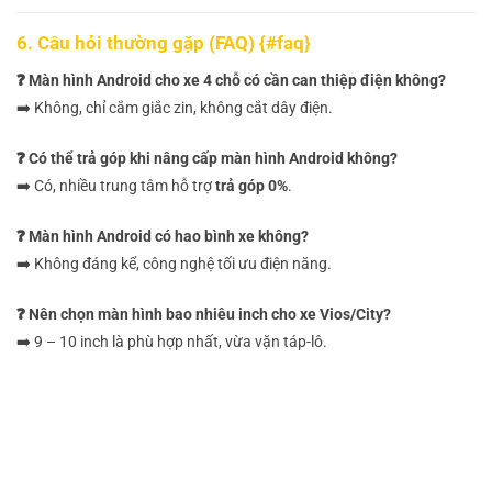
6. Câu hỏi thường gặp (FAQ) {#faq}
❓ Màn hình Android cho xe 4 chỗ có cần can thiệp điện không?
➡️ Không, chỉ cắm giắc zin, không cắt dây điện.
❓ Có thể trả góp khi nâng cấp màn hình Android không?
➡️ Có, nhiều trung tâm hỗ trợ
trả góp 0%
.
❓ Màn hình Android có hao bình xe không?
➡️ Không đáng kể, công nghệ tối ưu điện năng.
❓ Nên chọn màn hình bao nhiêu inch cho xe Vios/City?
➡️ 9 – 10 inch là phù hợp nhất, vừa vặn táp-lô.
Nâng cấp màn hình Android thông minh cho xe
4 chỗ Nâng cấp màn hình Android thông minh
cho xe 4 chỗ
Nâng cấp màn hình Android thông minh cho xe