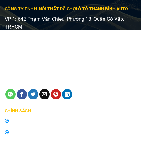
CÔNG TY TNHH NỘI THẤT ĐỒ CHƠI Ô TÔ THANH BÌNH AUTO
VP 1: 642 Phạm Văn Chiêu, Phường 13, Quận Gò Vấp,
TP.HCM
VP 2: 482 Lê Văn Việt, Phường Tăng Nhơn Phú A, Quận 9,
TP Thủ Đức
Giấy phép ĐKKD số 0315240037 - Sở KH và ĐT TP HCM
cấp ngày 24/08/2018
Điện thoại:
0798747576
Email:
manhinhzestech.vn@gmail.com
CHÍNH SÁCH
Chính sách mua hàng
Chính sách bảo hành, đổi trả