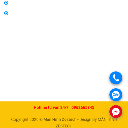
Thông tin về vận chuyển và giao nhận
Thông tin về phương thức thanh toán
.
.
Hotline tư vấn 24/7 :
0962665345
.
Copyright 2026 ©
Màn Hình Zestech
- Design By MÀN HÌNH
ZESTECH