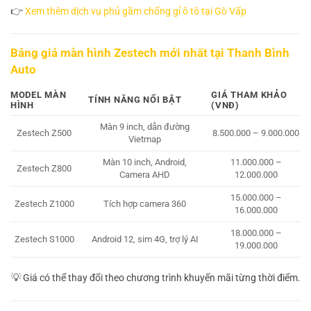
👉
Xem thêm dịch vụ phủ gầm chống gỉ ô tô tại Gò Vấp
Bảng giá màn hình Zestech mới nhất tại Thanh Bình
Auto
MODEL MÀN
GIÁ THAM KHẢO
TÍNH NĂNG NỔI BẬT
HÌNH
(VNĐ)
Màn 9 inch, dẫn đường
Zestech Z500
8.500.000 – 9.000.000
Vietmap
Màn 10 inch, Android,
11.000.000 –
Zestech Z800
Camera AHD
12.000.000
15.000.000 –
Zestech Z1000
Tích hợp camera 360
16.000.000
18.000.000 –
Zestech S1000
Android 12, sim 4G, trợ lý AI
19.000.000
💡 Giá có thể thay đổi theo chương trình khuyến mãi từng thời điểm.