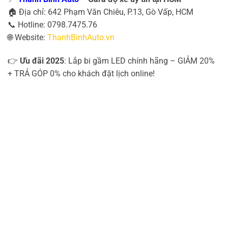
🏠 Địa chỉ: 642 Phạm Văn Chiêu, P.13, Gò Vấp, HCM
📞 Hotline: 0798.7475.76
🌐 Website:
ThanhBinhAuto.vn
👉
Ưu đãi 2025
: Lắp bi gầm LED chính hãng – GIẢM 20%
+ TRẢ GÓP 0% cho khách đặt lịch online!
Độ Bi Gầm Ô Tô Chính Hãng 2025 Độ Bi Gầm Ô
Tô Chính Hãng 2025 Độ Bi Gầm Ô Tô Chính Hãng
2025
Độ Bi Gầm Ô Tô Chính Hãng 2025 Độ Bi Gầm Ô
Tô Chính Hãng 2025 Độ Bi Gầm Ô Tô Chính Hãng
2025
Độ Bi Gầm Ô Tô Chính Hãng 2025 Độ Bi Gầm Ô
Tô Chính Hãng 2025 Độ Bi Gầm Ô Tô Chính Hãng
2025
Độ Bi Gầm Ô Tô Chính Hãng 2025 Độ Bi Gầm Ô