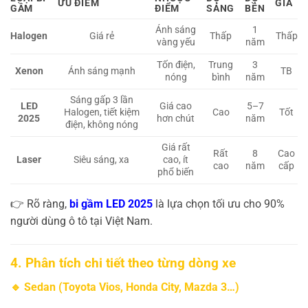
ƯU ĐIỂM
GIÁ
GẦM
ĐIỂM
SÁNG
BỀN
Ánh sáng
1
Halogen
Giá rẻ
Thấp
Thấp
vàng yếu
năm
Tốn điện,
Trung
3
Xenon
Ánh sáng mạnh
TB
nóng
bình
năm
Sáng gấp 3 lần
LED
Giá cao
5–7
Halogen, tiết kiệm
Cao
Tốt
2025
hơn chút
năm
điện, không nóng
Giá rất
Rất
8
Cao
Laser
Siêu sáng, xa
cao, ít
cao
năm
cấp
phổ biến
👉 Rõ ràng,
bi gầm LED 2025
là lựa chọn tối ưu cho 90%
người dùng ô tô tại Việt Nam.
4. Phân tích chi tiết theo từng dòng xe
🔹 Sedan (Toyota Vios, Honda City, Mazda 3…)