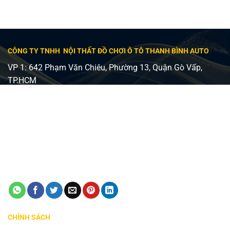
CÔNG TY TNHH NỘI THẤT ĐỒ CHƠI Ô TÔ THANH BÌNH AUTO
VP 1: 642 Phạm Văn Chiêu, Phường 13, Quận Gò Vấp,
TP.HCM
VP 2: 482 Lê Văn Việt, Phường Tăng Nhơn Phú A, Quận 9,
TP Thủ Đức
Giấy phép ĐKKD số 0315240037 - Sở KH và ĐT TP HCM
cấp ngày 24/08/2018
Điện thoại:
0798747576
Email:
manhinhzestech.vn@gmail.com
CHÍNH SÁCH