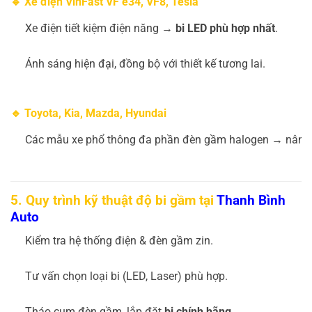
🔹 Xe điện VinFast VF e34, VF8, Tesla
Xe điện tiết kiệm điện năng →
bi LED phù hợp nhất
.
Ánh sáng hiện đại, đồng bộ với thiết kế tương lai.
🔹 Toyota, Kia, Mazda, Hyundai
Các mẫu xe phổ thông đa phần đèn gầm halogen → nân
5. Quy trình kỹ thuật độ bi gầm tại
Thanh Bình
Auto
Kiểm tra hệ thống điện & đèn gầm zin.
Tư vấn chọn loại bi (LED, Laser) phù hợp.
Tháo cụm đèn gầm, lắp đặt
bi chính hãng
.