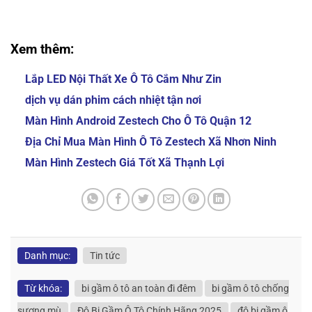
Tô Chính Hãng 2025 Độ Bi Gầm Ô Tô Chính Hãng
2025
Xem thêm:
Lắp LED Nội Thất Xe Ô Tô Cắm Như Zin
dịch vụ dán phim cách nhiệt tận nơi
Màn Hình Android Zestech Cho Ô Tô Quận 12
Địa Chỉ Mua Màn Hình Ô Tô Zestech Xã Nhơn Ninh
Màn Hình Zestech Giá Tốt Xã Thạnh Lợi
Danh mục:
Tin tức
Từ khóa:
bi gầm ô tô an toàn đi đêm
bi gầm ô tô chống
sương mù
Độ Bi Gầm Ô Tô Chính Hãng 2025
độ bi gầm ô