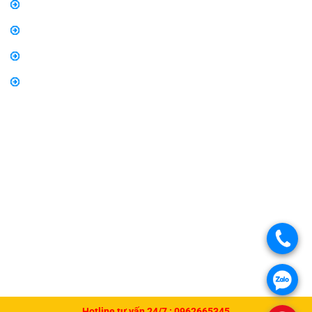
Chính sách mua hàng
Chính sách bảo hành, đổi trả
Thông tin về vận chuyển và giao nhận
Thông tin về phương thức thanh toán
.
.
Hotline tư vấn 24/7 :
0962665345