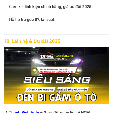
Cam kết
linh kiện chính hãng, giá ưu đãi 2025
.
Hỗ trợ
trả góp 0% lãi suất
.
10. Liên hệ & Ưu đãi 2025
📍
Thanh Bình Auto
– Gara độ xe uy tín tại HCM