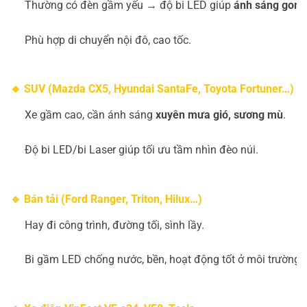
Thường có đèn gầm yếu → độ bi LED giúp
ánh sáng gom,
Phù hợp di chuyển nội đô, cao tốc.
🔹 SUV (Mazda CX5, Hyundai SantaFe, Toyota Fortuner…)
Xe gầm cao, cần ánh sáng
xuyên mưa gió, sương mù
.
Độ bi LED/bi Laser giúp tối ưu tầm nhìn đèo núi.
🔹 Bán tải (Ford Ranger, Triton, Hilux…)
Hay đi công trình, đường tối, sình lầy.
Bi gầm LED chống nước, bền, hoạt động tốt ở môi trường k