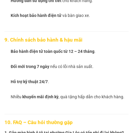
Hướng dẫn sử dụng chi tiết
cho khách hàng.
Kích hoạt bảo hành điện tử
và bàn giao xe.
9. Chính sách bảo hành & hậu mãi
Bảo hành điện tử toàn quốc từ 12 – 24 tháng
.
Đổi mới trong 7 ngày
nếu có lỗi nhà sản xuất.
Hỗ trợ kỹ thuật 24/7
.
Nhiều
khuyến mãi định kỳ
, quà tặng hấp dẫn cho khách hàng.
10. FAQ – Câu hỏi thường gặp
1. Gắn màn hình ô tô tại phường Gia Lộc có tốn phí đi lại không?