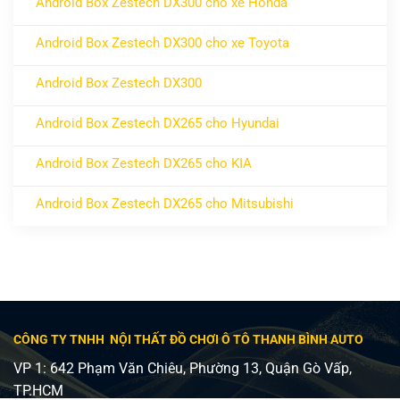
Android Box Zestech DX300 cho xe Honda
ở Android Box Zestech DX300 cho xe Honda
Không có bình luận
Android Box Zestech DX300 cho xe Toyota
ở Android Box Zestech DX300 cho xe Toyota
Không có bình luận
Android Box Zestech DX300
ở Android Box Zestech DX300
Không có bình luận
Android Box Zestech DX265 cho Hyundai
ở Android Box Zestech DX265 cho Hyundai
Không có bình luận
Android Box Zestech DX265 cho KIA
ở Android Box Zestech DX265 cho KIA
Không có bình luận
Android Box Zestech DX265 cho Mitsubishi
ở Android Box Zestech DX265 cho Mitsubishi
Không có bình luận
CÔNG TY TNHH NỘI THẤT ĐỒ CHƠI Ô TÔ THANH BÌNH AUTO
VP 1: 642 Phạm Văn Chiêu, Phường 13, Quận Gò Vấp,
TP.HCM