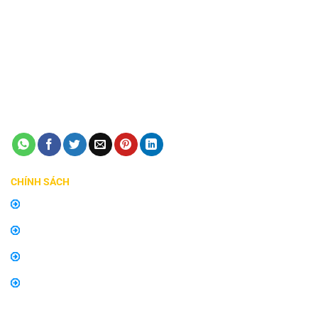
VP 2: 482 Lê Văn Việt, Phường Tăng Nhơn Phú A, Quận 9,
TP Thủ Đức
Giấy phép ĐKKD số 0315240037 - Sở KH và ĐT TP HCM
cấp ngày 24/08/2018
Điện thoại:
0798747576
Email:
manhinhzestech.vn@gmail.com
CHÍNH SÁCH
Chính sách mua hàng
Chính sách bảo hành, đổi trả
Thông tin về vận chuyển và giao nhận
Thông tin về phương thức thanh toán