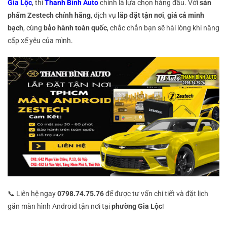
Gia Lộc
, thì
Thanh Bình Auto
chính là lựa chọn hàng đầu. Với
sản
phẩm Zestech chính hãng
, dịch vụ
lắp đặt tận nơi
,
giá cả minh
bạch
, cùng
bảo hành toàn quốc
, chắc chắn bạn sẽ hài lòng khi nâng
cấp xế yêu của mình.
📞 Liên hệ ngay
0798.74.75.76
để được tư vấn chi tiết và đặt lịch
gắn màn hình Android tận nơi tại
phường Gia Lộc
!