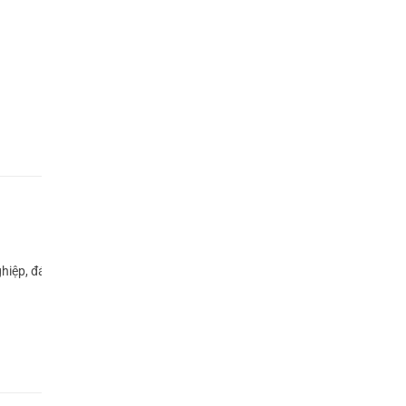
hiệp, đáng tiền!”