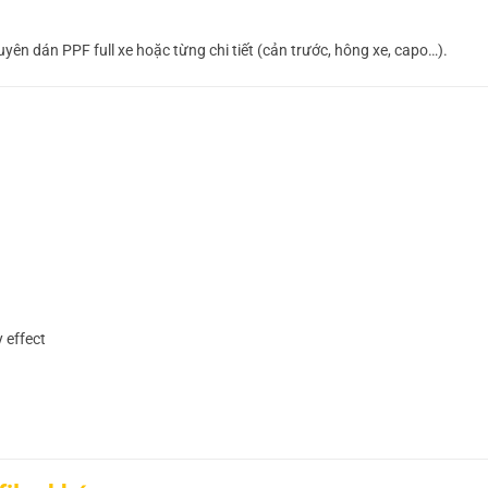
yên dán PPF full xe hoặc từng chi tiết (cản trước, hông xe, capo…).
 effect