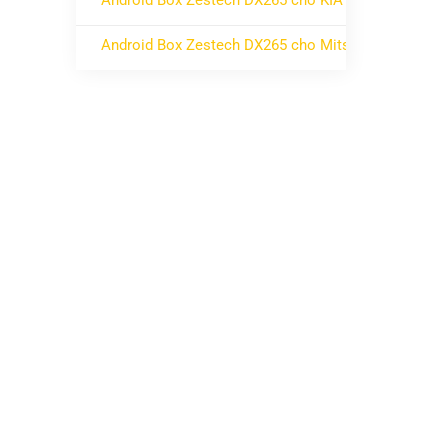
Android Box Zestech DX265 cho KIA
ở Android Box Zestech DX265 cho KIA
Không có bình luận
Android Box Zestech DX265 cho Mitsubishi
ở Android Box Zestech DX265 cho Mitsubishi
Không có bình luận