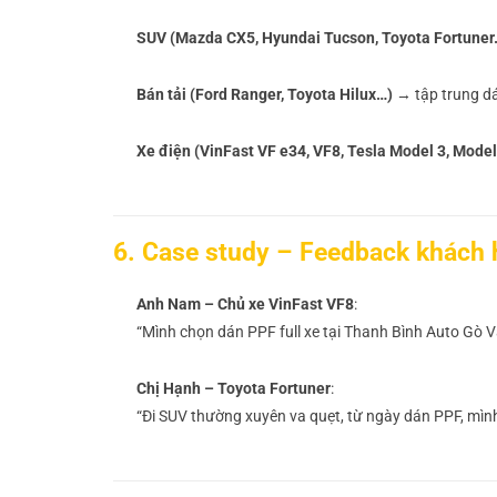
SUV (Mazda CX5, Hyundai Tucson, Toyota Fortuner
Bán tải (Ford Ranger, Toyota Hilux…)
→ tập trung dá
Xe điện (VinFast VF e34, VF8, Tesla Model 3, Model
6. Case study – Feedback khách 
Anh Nam – Chủ xe VinFast VF8
:
“Mình chọn dán PPF full xe tại Thanh Bình Auto Gò Vấ
Chị Hạnh – Toyota Fortuner
:
“Đi SUV thường xuyên va quẹt, từ ngày dán PPF, mình