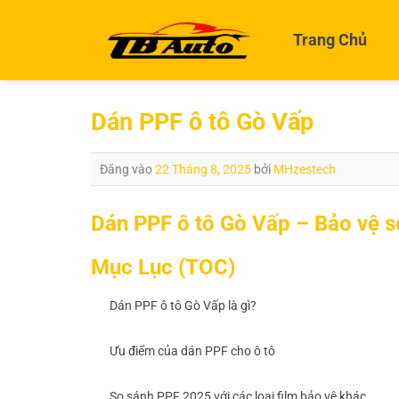
Bỏ
qua
Trang Chủ
nội
dung
Dán PPF ô tô Gò Vấp
Đăng vào
22 Tháng 8, 2025
bởi
MHzestech
Dán PPF ô tô Gò Vấp – Bảo vệ s
Mục Lục (TOC)
Dán PPF ô tô Gò Vấp là gì?
Ưu điểm của dán PPF cho ô tô
So sánh PPF 2025 với các loại film bảo vệ khác