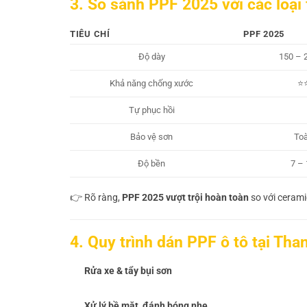
3. So sánh PPF 2025 với các loại 
TIÊU CHÍ
PPF 2025
Độ dày
150 – 
Khả năng chống xước
⭐
Tự phục hồi
Bảo vệ sơn
Toà
Độ bền
7 –
👉 Rõ ràng,
PPF 2025 vượt trội hoàn toàn
so với cerami
4. Quy trình dán PPF ô tô tại Th
Rửa xe & tẩy bụi sơn
Xử lý bề mặt, đánh bóng nhẹ