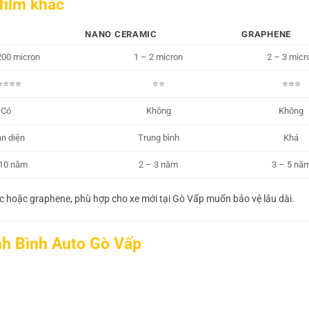
film khác
NANO CERAMIC
GRAPHENE
200 micron
1 – 2 micron
2 – 3 micr
⭐⭐⭐⭐
⭐⭐
⭐⭐⭐
Có
Không
Không
n diện
Trung bình
Khá
 10 năm
2 – 3 năm
3 – 5 nă
c hoặc graphene, phù hợp cho xe mới tại Gò Vấp muốn bảo vệ lâu dài.
anh Bình Auto Gò Vấp