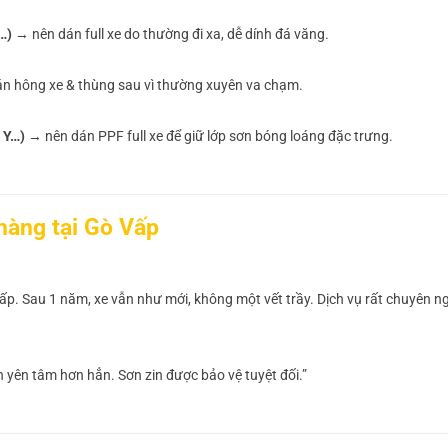
…)
→ nên dán full xe do thường đi xa, dễ dính đá văng.
n hông xe & thùng sau vì thường xuyên va chạm.
 Y…)
→ nên dán PPF full xe để giữ lớp sơn bóng loáng đặc trưng.
hàng tại Gò Vấp
p. Sau 1 năm, xe vẫn như mới, không một vết trầy. Dịch vụ rất chuyên ng
 yên tâm hơn hẳn. Sơn zin được bảo vệ tuyệt đối.”