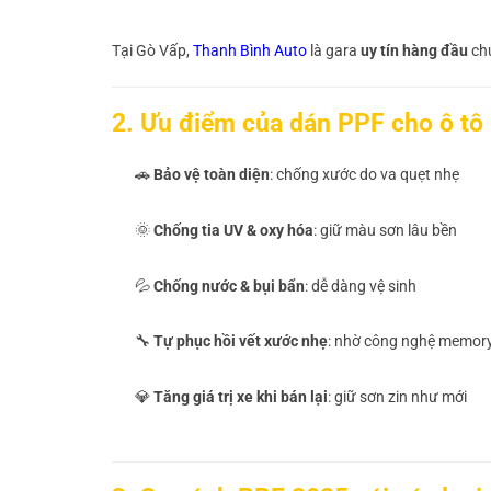
Tại Gò Vấp,
Thanh Bình Auto
là gara
uy tín hàng đầu
chu
2. Ưu điểm của dán PPF cho ô tô
🚗
Bảo vệ toàn diện
: chống xước do va quẹt nhẹ
🌞
Chống tia UV & oxy hóa
: giữ màu sơn lâu bền
💦
Chống nước & bụi bẩn
: dễ dàng vệ sinh
🔧
Tự phục hồi vết xước nhẹ
: nhờ công nghệ memory
💎
Tăng giá trị xe khi bán lại
: giữ sơn zin như mới