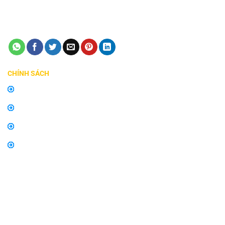
Điện thoại:
0798747576
Email:
manhinhzestech.vn@gmail.com
CHÍNH SÁCH
Chính sách mua hàng
Chính sách bảo hành, đổi trả
Thông tin về vận chuyển và giao nhận
Thông tin về phương thức thanh toán