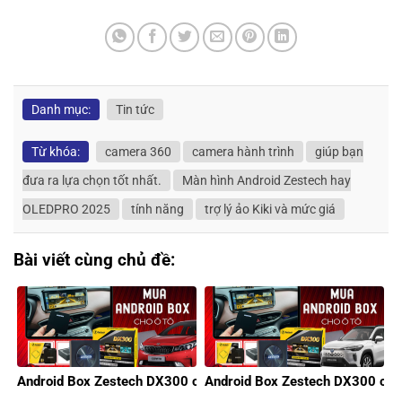
Danh mục:
Tin tức
Từ khóa:
camera 360
camera hành trình
giúp bạn
đưa ra lựa chọn tốt nhất.
Màn hình Android Zestech hay
OLEDPRO 2025
tính năng
trợ lý ảo Kiki và mức giá
Bài viết cùng chủ đề:
Android Box Zestech DX300 cho xe KIA
Android Box Zestech DX300 cho 