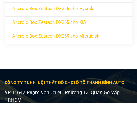
ở Android Box Zestech DX300
Không có bình luận
Android Box Zestech DX265 cho Hyundai
ở Android Box Zestech DX265 cho Hyundai
Không có bình luận
Android Box Zestech DX265 cho KIA
ở Android Box Zestech DX265 cho KIA
Không có bình luận
Android Box Zestech DX265 cho Mitsubishi
ở Android Box Zestech DX265 cho Mitsubishi
Không có bình luận
CÔNG TY TNHH NỘI THẤT ĐỒ CHƠI Ô TÔ THANH BÌNH AUTO
VP 1: 642 Phạm Văn Chiêu, Phường 13, Quận Gò Vấp,
TP.HCM
VP 2: 482 Lê Văn Việt, Phường Tăng Nhơn Phú A, Quận 9,
TP Thủ Đức
Giấy phép ĐKKD số 0315240037 - Sở KH và ĐT TP HCM
cấp ngày 24/08/2018