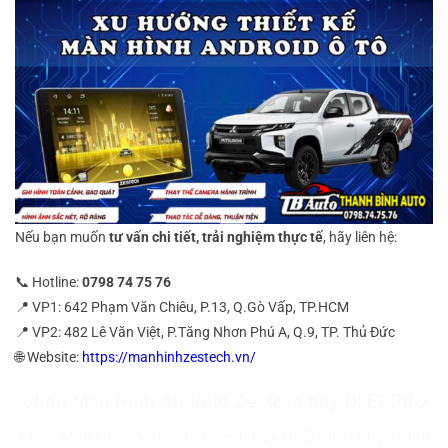
Nếu bạn muốn
tư vấn chi tiết, trải nghiệm thực tế
, hãy liên hệ:
📞 Hotline:
0798 74 75 76
📍 VP1: 642 Phạm Văn Chiêu, P.13, Q.Gò Vấp, TP.HCM
📍 VP2: 482 Lê Văn Việt, P.Tăng Nhơn Phú A, Q.9, TP. Thủ Đức
🌐 Website:
https://manhinhzestech.vn/
Chọn Màn Hình Android Zestech hay OLEDPRO
Chọn Màn Hình Android Zestech hay OLEDPRO Chọn Màn