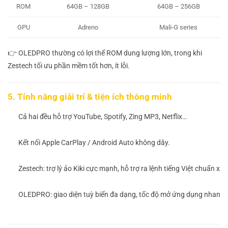
ROM
64GB – 128GB
64GB – 256GB
GPU
Adreno
Mali-G series
👉 OLEDPRO thường có lợi thế ROM dung lượng lớn, trong khi
Zestech tối ưu phần mềm tốt hơn, ít lỗi.
5. Tính năng giải trí & tiện ích thông minh
Cả hai đều hỗ trợ YouTube, Spotify, Zing MP3, Netflix…
Kết nối Apple CarPlay / Android Auto không dây.
Zestech: trợ lý ảo Kiki cực mạnh, hỗ trợ ra lệnh tiếng Việt chuẩn xác
OLEDPRO: giao diện tuỳ biến đa dạng, tốc độ mở ứng dụng nhanh 