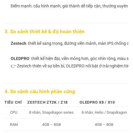
Điểm mạnh: cấu hình mạnh, giá thành dễ tiếp cận, thường xuyên cậ
3. So sánh thiết kế & độ hoàn thiện
Zestech
: thiết kế sang trọng, đường viền mảnh, màn IPS chống chó
OLEDPRO
: thiết kế hiện đại, viền mỏng hơn, góc nhìn rộng, màu sắc
👉 Zestech thiên về sự bền bỉ, OLEDPRO nổi bật ở trải nghiệm hình
4. So sánh cấu hình phần cứng
TIÊU CHÍ
ZESTECH ZT2K / Z18
OLEDPRO X8 / X10
CPU
8 nhân, Snapdragon series
8 nhân, Helio / Snapdragon
RAM
4GB – 8GB
4GB – 8GB