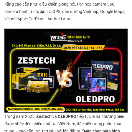
năng cao cấp như: điều khiển giọng nói, tích hợp camera 360,
camera hành trình, định vị GPS, dẫn đường Vietmap, Google Maps,
kết nối Apple CarPlay – Android Auto…
Trong năm 2025,
Zestech
và
OLEDPRO
tiếp tục là hai thương hiệu
được nhắc đến nhiều nhất tại Việt Nam, đặc biệt trong phân khúc
trung – cao cấp. Nhưng câu hỏi lớn đặt ra:
“Nên chọn màn hình