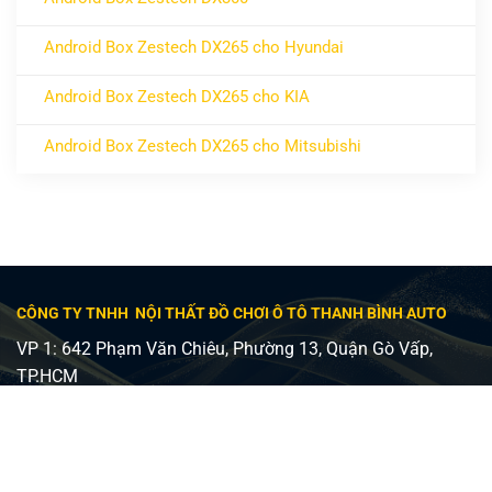
ở Android Box Zestech DX300
Không có bình luận
Android Box Zestech DX265 cho Hyundai
ở Android Box Zestech DX265 cho Hyundai
Không có bình luận
Android Box Zestech DX265 cho KIA
ở Android Box Zestech DX265 cho KIA
Không có bình luận
Android Box Zestech DX265 cho Mitsubishi
ở Android Box Zestech DX265 cho Mitsubishi
Không có bình luận
CÔNG TY TNHH NỘI THẤT ĐỒ CHƠI Ô TÔ THANH BÌNH AUTO
VP 1: 642 Phạm Văn Chiêu, Phường 13, Quận Gò Vấp,
TP.HCM
VP 2: 482 Lê Văn Việt, Phường Tăng Nhơn Phú A, Quận 9,
TP Thủ Đức
Giấy phép ĐKKD số 0315240037 - Sở KH và ĐT TP HCM
cấp ngày 24/08/2018