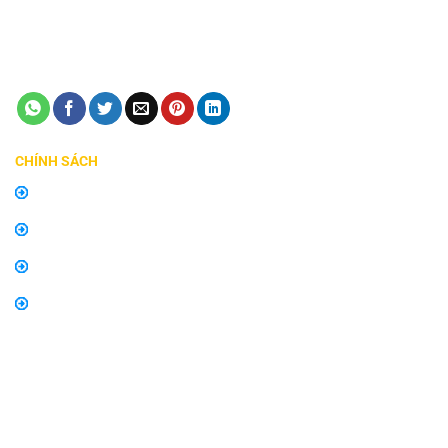
Điện thoại:
0798747576
Email:
manhinhzestech.vn@gmail.com
CHÍNH SÁCH
Chính sách mua hàng
Chính sách bảo hành, đổi trả
Thông tin về vận chuyển và giao nhận
Thông tin về phương thức thanh toán