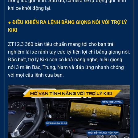
trong lúc ghi hình. Sau đó, camera sẽ tự động ghi hình
khi xe khởi động lại.
● ĐIỀU KHIỂN RA LỆNH BẰNG GIỌNG NÓI VỚI TRỢ LÝ
KIKI
ZT12.3 360 bản tiêu chuẩn mang tới cho bạn trải
nghiệm lái xe rảnh tay cực kỳ tiện lợi chỉ bằng giọng nói.
Đặc biệt, trợ lý Kiki còn có khả năng nghe, hiểu giọng
nói 3 miền Bắc, Trung, Nam và đáp ứng nhanh chóng
với mọi câu lệnh của bạn.