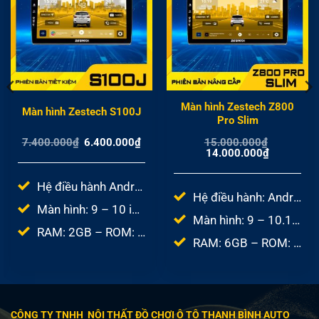
Màn hình Zestech Z800
Màn hình Zestech S100J
Pro Slim
Giá
Giá
7.400.000
₫
6.400.000
₫
15.000.000
₫
gốc
hiện
Giá
Giá
14.000.000
₫
là:
tại
gốc
hiện
7.400.000₫.
là:
là:
tại
6.400.000₫.
15.000.000₫.
là:
Hệ điều hành Android 10.0
00₫.
14.000.000
Hệ điều hành: Android 10.0
Màn hình: 9 – 10 inch
Màn hình: 9 – 10.1inch
RAM: 2GB – ROM: 32GB
RAM: 6GB – ROM: 64GB
CÔNG TY TNHH NỘI THẤT ĐỒ CHƠI Ô TÔ THANH BÌNH AUTO