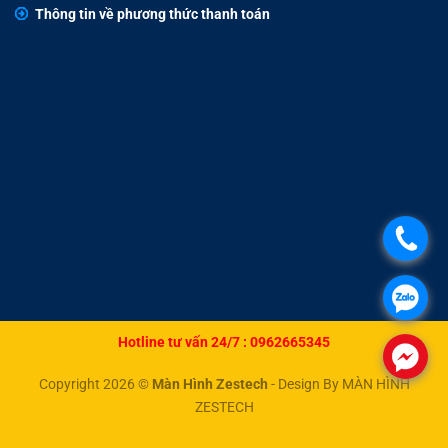
Thông tin về phương thức thanh toán
.
.
Hotline tư vấn 24/7 :
0962665345
.
Copyright 2026 ©
Màn Hình Zestech
- Design By MÀN HÌNH
ZESTECH