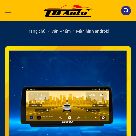
Bỏ
qua
nội
dung
Trang chủ
Sản Phẩm
Màn hình android
/
/