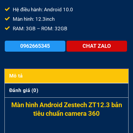
là:
tại
20.000.000₫.
là:
Hệ điều hành: Android 10.0
19.
Màn hình: 12.3inch
RAM: 3GB – ROM: 32GB
0962665345
CHAT ZALO
Mô tả
Đánh giá (0)
Màn hình Android Zestech ZT12.3 bản
tiêu chuẩn camera 360