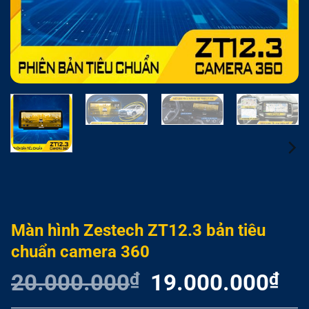
Màn hình Zestech ZT12.3 bản tiêu
chuẩn camera 360
20.000.000
₫
Giá
19.000.000
₫
Giá
gốc
hiện