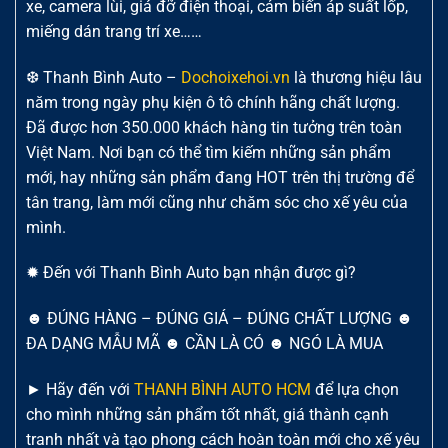
xe, camera lùi, giá đỡ điện thoại, cảm biến áp suất lốp,
miếng dán trang trí xe……
❆ Thanh Bình Auto –
Dochoixehoi.vn
là thương hiệu lâu
năm trong ngày phụ kiện ô tô chính hãng chất lượng.
Đã được hơn 350.000 khách hàng tin tưởng trên toàn
Việt Nam. Nơi bạn có thể tìm kiếm những sản phẩm
mới, hay những sản phẩm đang HOT trên thị trường để
tân trang, làm mới cũng như chăm sóc cho xế yêu của
mình.
✹ Đến với Thanh Bình Auto bạn nhận được gì?
☻ ĐÚNG HÀNG – ĐÚNG GIÁ – ĐÚNG CHẤT LƯỢNG ☻
ĐA DẠNG MẪU MÃ ☻ CẦN LÀ CÓ ☻ NGÓ LÀ MUA
► Hãy đến với
THANH BÌNH AUTO HCM
để lựa chọn
cho mình những sản phẩm tốt nhất, giá thành cạnh
tranh nhất và tạo phong cách hoàn toàn mới cho xế yêu