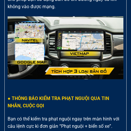
không vào được mạng.
● THÔNG BÁO KIỂM TRA PHẠT NGUỘI QUA TIN
NHẮN, CUỘC GỌI
Bạn có thể kiểm tra phạt nguội ngay trên màn hình với
câu lệnh cực kì đơn giản “Phạt nguội + biển số xe”.