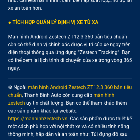
như: camera hành trình, cảm biến áp suất lốp,…hỗ trợ lái
xe an toàn hơn.
● TÍCH HỢP QUẢN LÝ ĐỊNH VỊ XE TỪ XA
Màn hình Android Zestech ZT12.3 360 bản tiêu chuẩn
còn có thể định vị chính xác được vị trí của xe ngay trên
điện thoại thông qua ứng dụng “Zestech Tracking”. Bạn
có thể xem lại lịch trình di chuyển của xe trong vòng 365
ngày.
❆ Ngoài
màn hình Android Zestech ZT12.3 360 bản tiêu
chuẩn
, Thanh Bình Auto còn cung cấp
màn hình
zestech
uy tín chất lượng. Bạn có thể tham khảo thêm
các sản phẩm khác tại website:
https://manhinhzestech.vn.
Các sản phẩm được thiết kế
một cách phù hợp với nội thất xe và có nhiều tính năng
thông minh, hấp dẫn và an toàn như: Túi đựng đồ sau