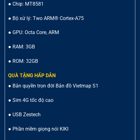
● Chip: MT8581
● Bộ xử lý: Two ARM® Cortex-A75
● GPU: Octa Core, ARM
● RAM: 3GB
● ROM: 32GB
QUÀ TẶNG HẤP DẪN
● Bản quyền trọn đời Bản đồ Vietmap S1
● Sim 4G tốc độ cao
● USB Zestech
● Phần mềm giọng nói KIKI