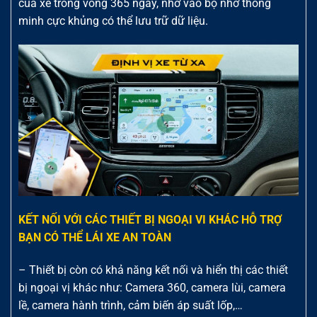
của xe trong vòng 365 ngày, nhờ vào bộ nhớ thông
minh cực khủng có thể lưu trữ dữ liệu.
KẾT NỐI VỚI CÁC THIẾT BỊ NGOẠI VI KHÁC HỖ TRỢ
BẠN CÓ THỂ LÁI XE AN TOÀN
– Thiết bị còn có khả năng kết nối và hiển thị các thiết
bị ngoại vị khác như: Camera 360, camera lùi, camera
lề, camera hành trình, cảm biến áp suất lốp,…