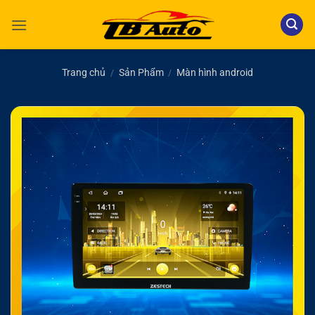
Bỏ
qua
nội
dung
Trang chủ
Sản Phẩm
Màn hình android
/
/