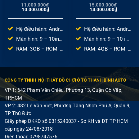
11.000.000
₫
15.000.000
₫
Giá
Giá
Giá
Giá
10.000.000
₫
14.000.000
₫
gốc
hiện
gốc
hiện
là:
tại
là:
tại
11.000.000₫.
là:
15.000.000₫.
là:
00₫.
10.000.000₫.
14.000.000
Hệ điều hành: Android 10.0
Hệ điều hành: Android 10.0
Màn hình: 9 – 10inch
Màn hình: 9 – 10 inch
RAM: 3GB – ROM: 32GB
RAM: 4GB – ROM: 64GB
CÔNG TY TNHH NỘI THẤT ĐỒ CHƠI Ô TÔ THANH BÌNH AUTO
VP 1: 642 Phạm Văn Chiêu, Phường 13, Quận Gò Vấp,
TP.HCM
VP 2: 482 Lê Văn Việt, Phường Tăng Nhơn Phú A, Quận 9,
TP Thủ Đức
Giấy phép ĐKKD số 0315240037 - Sở KH và ĐT TP HCM
cấp ngày 24/08/2018
Điện thoại:
0798747576