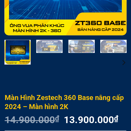
Màn Hình Zestech 360 Base nâng cấp
2024 – Màn hình 2K
14.900.000
₫
Giá
13.900.000
₫
Giá
gốc
hiện