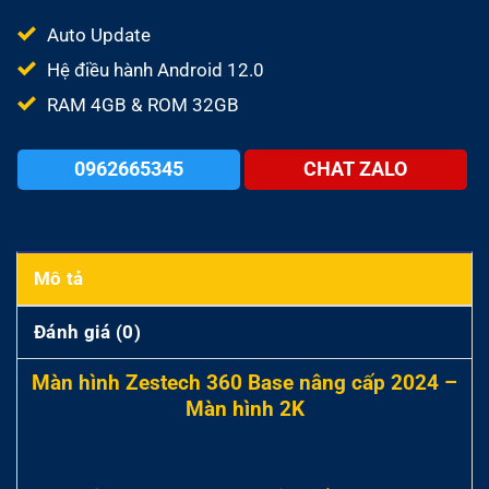
là:
tại
14.900.000₫.
là:
Auto Update
13.
Hệ điều hành Android 12.0
RAM 4GB & ROM 32GB
0962665345
CHAT ZALO
Mô tả
Đánh giá (0)
Màn hình Zestech 360 Base nâng cấp 2024 –
Màn hình 2K