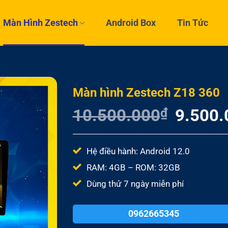
Màn Hình Zestech
Android Box
Tin Tức
Màn hình Zestech Z18 360
10.500.000
₫
Giá
9.500.
gốc
là:
10.500.0
Hệ điều hành: Android 12.0
RAM: 4GB – ROM: 32GB
Dùng thử 7 ngày miễn phí
0962665345