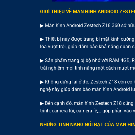
GIỚI THIỆU VỀ MÀN HÌNH ANDROID ZESTE
▶ Màn hình Android Zestech Z18 360 sở hữu 
▶ Thiết bị này được trang bị mặt kính cường
lóa vượt trội, giúp đảm bảo khả năng quan 
▶ Sản phẩm trang bị bộ nhớ với RAM 4GB, R
trải nghiệm mọi tính năng một cách mượt mà
▶ Không dừng lại ở đó, Zestech Z18 còn có
nghệ này giúp đảm bảo màn hình Android luô
▶ Bên cạnh đó, màn hình Zestech Z18 cũng đư
trình, camera lùi, camera lề,… góp phần vào v
NHỮNG TÍNH NĂNG NỔI BẬT CỦA MÀN HÌ