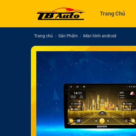
Bỏ
qua
Trang Chủ
nội
dung
Trang chủ
Sản Phẩm
Màn hình android
/
/