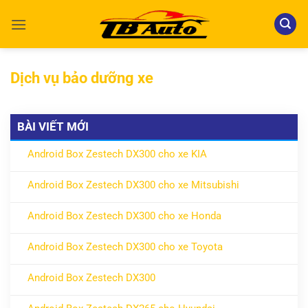
Bỏ
qua
nội
dung
Dịch vụ bảo dưỡng xe
BÀI VIẾT MỚI
Android Box Zestech DX300 cho xe KIA
ở Android Box Zestech DX300 cho xe KIA
Không có bình luận
Android Box Zestech DX300 cho xe Mitsubishi
ở Android Box Zestech DX300 cho xe Mitsubishi
Không có bình luận
Android Box Zestech DX300 cho xe Honda
ở Android Box Zestech DX300 cho xe Honda
Không có bình luận
Android Box Zestech DX300 cho xe Toyota
ở Android Box Zestech DX300 cho xe Toyota
Không có bình luận
Android Box Zestech DX300
ở Android Box Zestech DX300
Không có bình luận