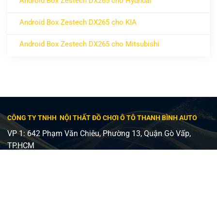
Android Box Zestech DX265 cho Hyundai
ở Android Box Zestech DX265 cho Hyundai
Không có bình luận
Android Box Zestech DX265 cho KIA
ở Android Box Zestech DX265 cho KIA
Không có bình luận
Android Box Zestech DX265 cho Mitsubishi
ở Android Box Zestech DX265 cho Mitsubishi
Không có bình luận
CÔNG TY TNHH NỘI THẤT ĐỒ CHƠI Ô TÔ THANH BÌNH AUTO
VP 1: 642 Phạm Văn Chiêu, Phường 13, Quận Gò Vấp,
TP.HCM
VP 2: 482 Lê Văn Việt, Phường Tăng Nhơn Phú A, Quận 9,
TP Thủ Đức
Giấy phép ĐKKD số 0315240037 - Sở KH và ĐT TP HCM
cấp ngày 24/08/2018
Điện thoại:
0798747576