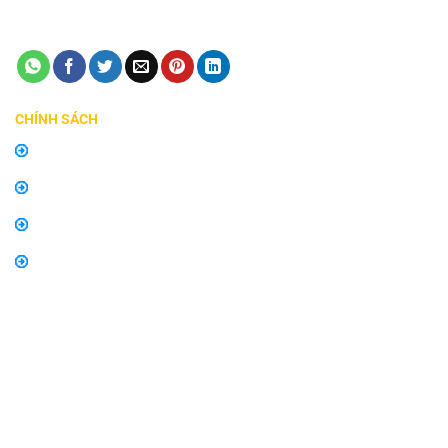
Email:
manhinhzestech.vn@gmail.com
CHÍNH SÁCH
Chính sách mua hàng
Chính sách bảo hành, đổi trả
Thông tin về vận chuyển và giao nhận
Thông tin về phương thức thanh toán